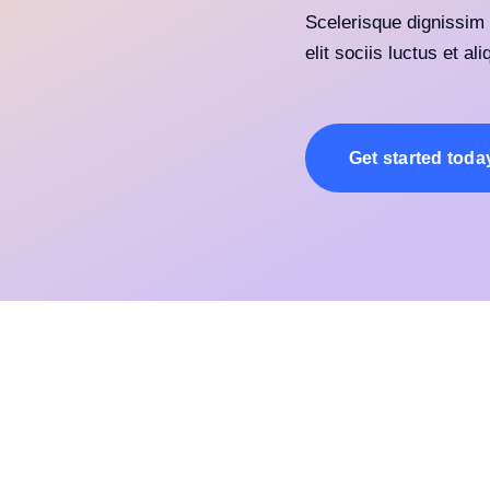
Scelerisque dignissim
elit sociis luctus et al
Get started toda