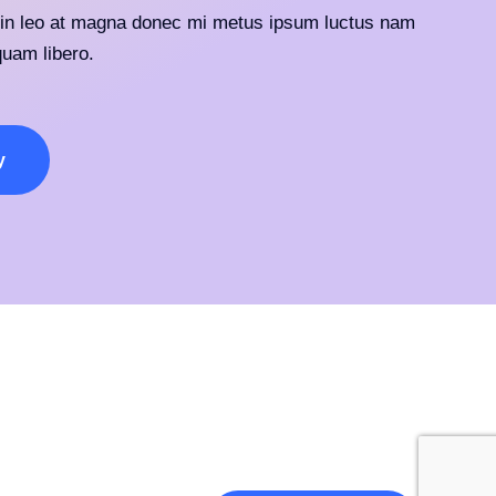
 in leo at magna donec mi metus ipsum luctus nam
iquam libero.
y