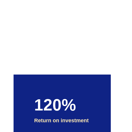
120%
Return on investment