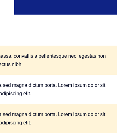
assa, convallis a pellentesque nec, egestas non
lectus nibh.
ula sed magna dictum porta. Lorem ipsum dolor sit
dipiscing elit.
ula sed magna dictum porta. Lorem ipsum dolor sit
dipiscing elit.