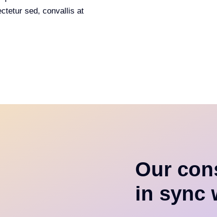
ctetur sed, convallis at
Our cons
in sync 