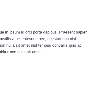
ue in ipsum id orci porta dapibus. Praesent sapien
vallis a pellentesque nec, egestas non nisi.
non nulla sit amet nisl tempus convallis quis ac
abitur non nulla sit amet.