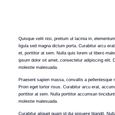
Quisque velit nisi, pretium ut lacinia in, elementum
ligula sed magna dictum porta. Curabitur arcu era
et, porttitor at sem. Nulla quis lorem ut libero ma
ipsum dolor sit amet, consectetur adipiscing elit. 
molestie malesuada.
Praesent sapien massa, convallis a pellentesque n
Proin eget tortor risus. Curabitur arcu erat, accum
porttitor at sem. Nulla porttitor accumsan tincidunt
molestie malesuada.
Curabitur aliquet quam id dui posuere blandit. Nul