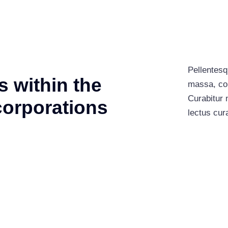
Pellentesq
 within the
massa, con
Curabitur 
corporations
lectus cur